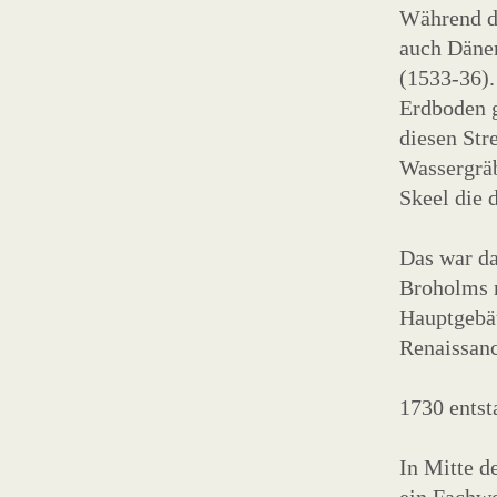
Während d
auch Dänem
(1533-36).
Erdboden 
diesen Str
Wassergräb
Skeel die 
Das war da
Broholms m
Hauptgebäu
Renaissan
1730 entst
In Mitte d