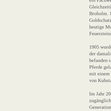
ein Fachwe
Gleichzeit
Broholm. 1
Goldschatz
heutige Mu
Feuerstei
1905 wurde
der damali
befanden s
Pferde gel
mit einem 
von Kuhsta
Im Jahr 20
zugänglich
Generation