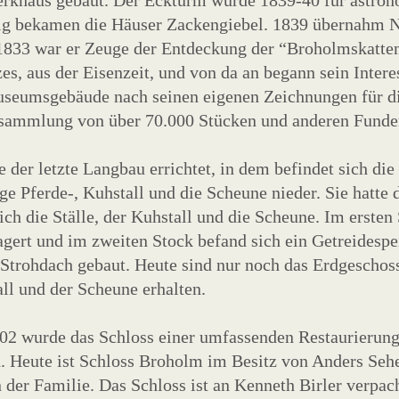
rkhaus gebaut. Der Eckturm wurde 1839-40 für astron
ig bekamen die Häuser Zackengiebel. 1839 übernahm N
833 war er Zeuge der Entdeckung der “Broholmskatten
es, aus der Eisenzeit, und von da an begann sein Inter
seumsgebäude nach seinen eigenen Zeichnungen für di
nsammlung von über 70.000 Stücken und anderen Funde
 der letzte Langbau errichtet, in dem befindet sich die
ge Pferde-, Kuhstall und die Scheune nieder. Sie hatte
ich die Ställe, der Kuhstall und die Scheune. Im erste
agert und im zweiten Stock befand sich ein Getreidesp
Strohdach gebaut. Heute sind nur noch das Erdgeschoss
ll und der Scheune erhalten.
02 wurde das Schloss einer umfassenden Restaurierung
. Heute ist Schloss Broholm im Besitz von Anders Sehe
 der Familie. Das Schloss ist an Kenneth Birler verpac