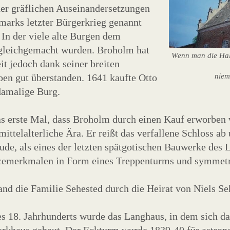
er gräflichen Auseinandersetzungen
arks letzter Bürgerkrieg genannt
 In der viele alte Burgen dem
gleichgemacht wurden. Broholm hat
Wenn man die Hall
eit jedoch dank seiner breiten
en gut überstanden. 1641 kaufte Otto
niem
damalige Burg.
s erste Mal, dass Broholm durch einen Kauf erworben 
ittelalterliche Ära. Er reißt das verfallene Schloss ab 
de, als eines der letzten spätgotischen Bauwerke des L
cemerkmalen in Form eines Treppenturms und symmetr
and die Familie Sehested durch die Heirat von Niels Se
es 18. Jahrhunderts wurde das Langhaus, in dem sich das