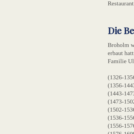
Restaurant
Die Be
Broholm wu
erbaut hat
Familie Ul
(1326-1356
(1356-1443
(1443-147
(1473-150
(1502-1536
(1536-155
(1556-157
(1576-160