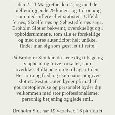
den 2. til Margrethe den 2., og med de
mellemliggende 29 konger og 1 dronning
som medspillere eller statister i Ulfeldt
´ernes, Skeel´ernes og Sehested´ernes saga.
Broholm Slot er bekvemt, overskueligt og i
opholdsrummene, som alle er forskellige
og med deres autenticitet helt unikke,
finder man sig som gæst let til rette.
På Broholm Slot kan du læne dig tilbage og
slappe af og blive forkælet, som
overklassefolkene gjorde tilbage i tiden.
Her er ro og fred, og skøn natur omgiver
slottet. Restauranten byder på mad af
gourmetoplevelse og personalet byder dig
velkommen med stor professionalisme,
personlig betjening og glade smil.
Broholm Slot har 19 værelser, 16 på slottet