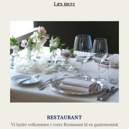
Læs mere
RESTAURANT
Vi byder velkommen i vores Restaurant til en gastronomisk