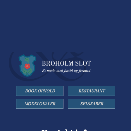
BOOK OPHOLD
RESTAURANT
MØDELOKALER
SELSKABER