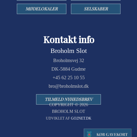
MØDELOKALER
SELSKABER
Kontakt info
Broholm Slot
Broholmsvej 32
DK-5884 Gudme
+45 62 25 10 55
bro@broholmslot.dk
TILMELD NYHEDSBREV
COPYRIGHT © 2026
BROHOLM SLOT
UDVIKLET AF
GO2NET.DK