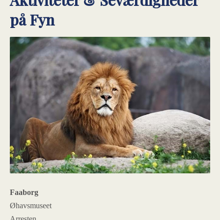
på Fyn
Faaborg
Øhavsmuseet
Arresten