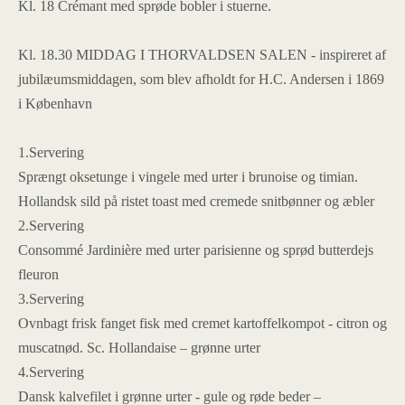
Kl. 18 Crémant med sprøde bobler i stuerne.
Kl. 18.30 MIDDAG I THORVALDSEN SALEN - inspireret af
jubilæumsmiddagen, som blev afholdt for H.C. Andersen i 1869
i København
1.Servering
Sprængt oksetunge i vingele med urter i brunoise og timian.
Hollandsk sild på ristet toast med cremede snitbønner og æbler
2.Servering
Consommé Jardinière med urter parisienne og sprød butterdejs
fleuron
3.Servering
Ovnbagt frisk fanget fisk med cremet kartoffelkompot - citron og
muscatnød. Sc. Hollandaise – grønne urter
4.Servering
Dansk kalvefilet i grønne urter - gule og røde beder –